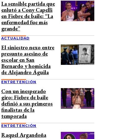
La sensible partida que
enlutó a Cony Capelli
en Fiebre de baile: “La
enfermedad fue más
grande”
ACTUALIDAD
El siniestro nexo entre
presunto asesino de
escolar en San
Bernardo y homicida
de Alejandro Águila
ENTRETENCIÓN
Con un inesperado
giro: Fiebre de baile
definió a sus primeros
finalistas de la
temporada
ENTRETENCIÓN
Raquel Argandoña