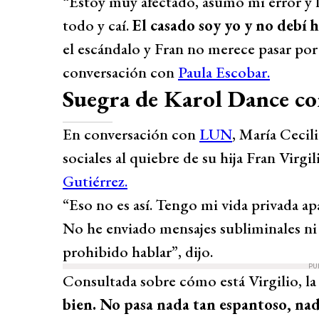
“Estoy muy afectado, asumo mi error y l
todo y caí.
El casado soy yo y no debí 
el escándalo y Fran no merece pasar por
conversación con
Paula Escobar.
Suegra de Karol Dance con
En conversación con
LUN
, María Cecil
sociales al quiebre de su hija Fran Virg
Gutiérrez.
“Eso no es así. Tengo mi vida privada ap
No he enviado mensajes subliminales ni 
prohibido hablar”, dijo.
PU
Consultada sobre cómo está Virgilio, l
bien. No pasa nada tan espantoso, nad