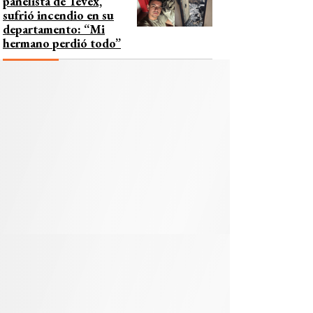
panelista de Tevex,
sufrió incendio en su
departamento: “Mi
hermano perdió todo”