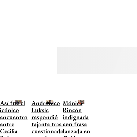
Así fue el
Andrónico
Mónica
icónico
Luksic
Rincón
encuentro
respondió
indignada
entre
tajante tras ser
con frase
Cecilia
cuestionado
lanzada en