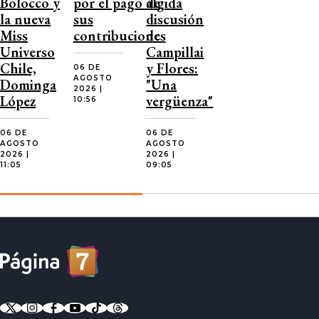
Bolocco y
por el pago de
álgida
la nueva
sus
discusión
Miss
contribuciones
de
Universo
Campillai
Chile,
y Flores:
06 DE
AGOSTO
Dominga
"Una
2026 |
López
vergüenza"
10:56
06 DE
06 DE
AGOSTO
AGOSTO
2026 |
2026 |
11:05
09:05