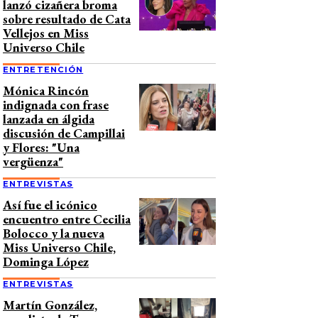
lanzó cizañera broma
sobre resultado de Cata
Vellejos en Miss
Universo Chile
ENTRETENCIÓN
Mónica Rincón
indignada con frase
lanzada en álgida
discusión de Campillai
y Flores: "Una
vergüenza"
ENTREVISTAS
Así fue el icónico
encuentro entre Cecilia
Bolocco y la nueva
Miss Universo Chile,
Dominga López
ENTREVISTAS
Martín González,