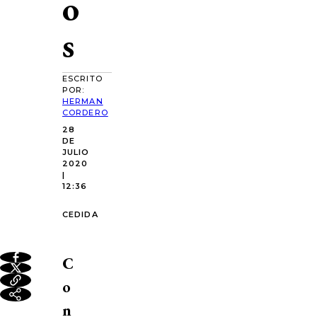
o
s
ESCRITO
POR:
HERMAN
CORDERO
28
DE
JULIO
2020
|
12:36
CEDIDA
C
o
n