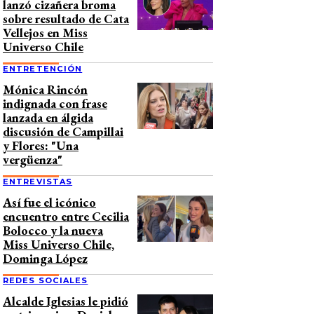
lanzó cizañera broma
sobre resultado de Cata
Vellejos en Miss
Universo Chile
ENTRETENCIÓN
Mónica Rincón
indignada con frase
lanzada en álgida
discusión de Campillai
y Flores: "Una
vergüenza"
ENTREVISTAS
Así fue el icónico
encuentro entre Cecilia
Bolocco y la nueva
Miss Universo Chile,
Dominga López
REDES SOCIALES
Alcalde Iglesias le pidió