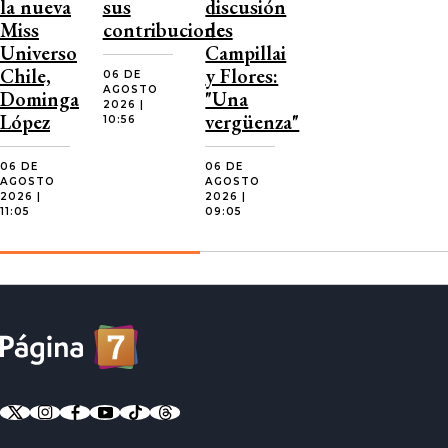
la nueva
sus
discusión
Miss
contribuciones
de
Universo
Campillai
Chile,
y Flores:
06 DE
AGOSTO
Dominga
"Una
2026 |
López
vergüenza"
10:56
06 DE
06 DE
AGOSTO
AGOSTO
2026 |
2026 |
11:05
09:05