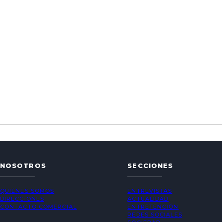
NOSOTROS
SECCIONES
QUIÉNES SOMOS
ENTREVISTAS
DIRECCIONES
ACTUALIDAD
CONTACTO COMERCIAL
ENTRETENCIÓN
REDES SOCIALES