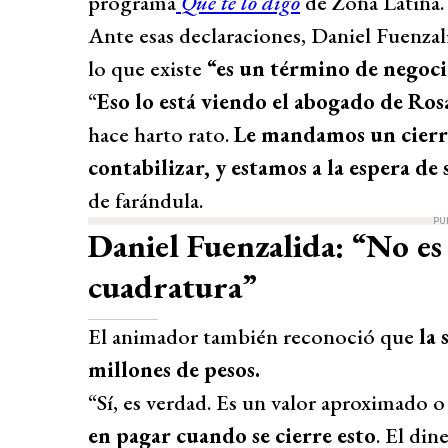
programa
Que te lo digo
de Zona Latina.
Ante esas declaraciones, Daniel Fuenza
lo que existe
“es un término de negoci
“
Eso lo está viendo el abogado de Ros
hace harto rato.
Le mandamos un cierre
contabilizar, y estamos a la espera de
de farándula.
PU
Daniel Fuenzalida: “No es
cuadratura”
El animador también reconoció que
la
millones de pesos.
“Sí, es verdad. Es un valor aproximado 
en pagar cuando se cierre esto
. El din