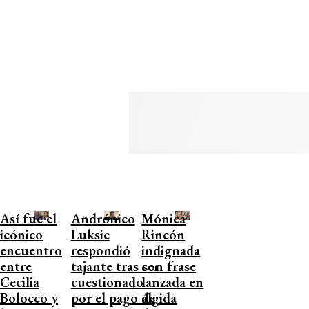
Así fue el
Andrónico
Mónica
icónico
Luksic
Rincón
encuentro
respondió
indignada
entre
tajante tras ser
con frase
Cecilia
cuestionado
lanzada en
Bolocco y
por el pago de
álgida