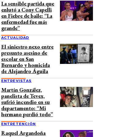
La sensible partida que
enlutó a Cony Capelli
en Fiebre de baile: “La
enfermedad fue más
grande”
ACTUALIDAD
El siniestro nexo entre
presunto asesino de
escolar en San
Bernardo y homicida
de Alejandro Águila
ENTREVISTAS
Martín González,
panelista de Tevex,
sufrió incendio en su
departamento: “Mi
hermano perdió todo”
ENTRETENCIÓN
Raquel Argandoña