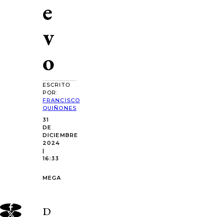
e
v
o
ESCRITO
POR:
FRANCISCO
QUIÑONES
31
DE
DICIEMBRE
2024
|
16:33
MEGA
D