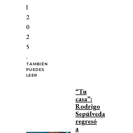
l
2
0
2
5
.
TAMBIÉN
PUEDES
LEER
“Tu
casa”:
Rodrigo
Sepúlveda
regresó
a