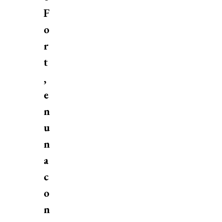
F
o
r
t
,
e
n
u
n
a
c
o
n