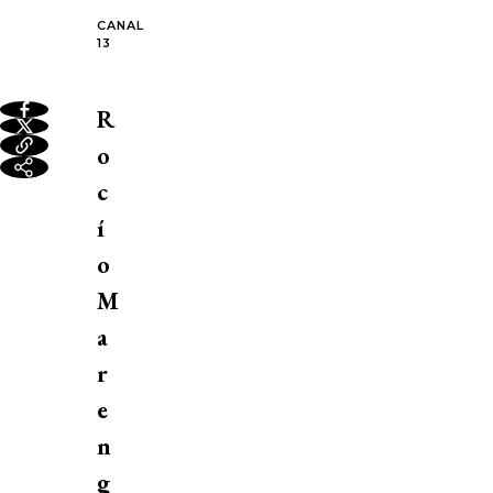
CANAL
13
R
o
c
í
o
M
a
r
e
n
g