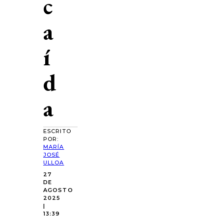
c
a
í
d
a
ESCRITO
POR:
MARÍA
JOSÉ
ULLOA
27
DE
AGOSTO
2025
|
13:39