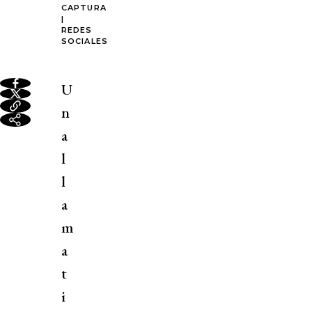
CAPTURA
|
REDES
SOCIALES
U
n
a
l
l
a
m
a
t
i