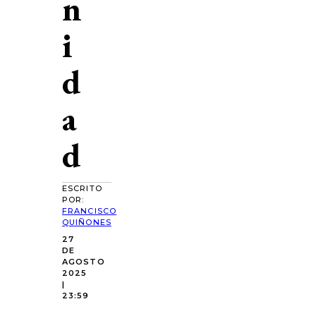
n
i
d
a
d
ESCRITO
POR:
FRANCISCO
QUIÑONES
27
DE
AGOSTO
2025
|
23:59