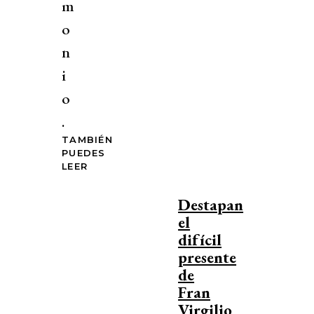
m
o
n
i
o
.
TAMBIÉN
PUEDES
LEER
Destapan
el
difícil
presente
de
Fran
Virgilio