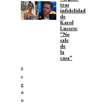
tras
infidelidad
de
Karol
Lucero:
“No
sale
de
la
casa”
S
e
g
ú
n