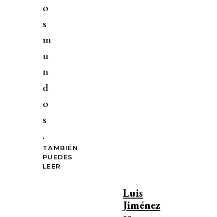
o
s
m
u
n
d
o
s
.
TAMBIÉN
PUEDES
LEER
Luis
Jiménez