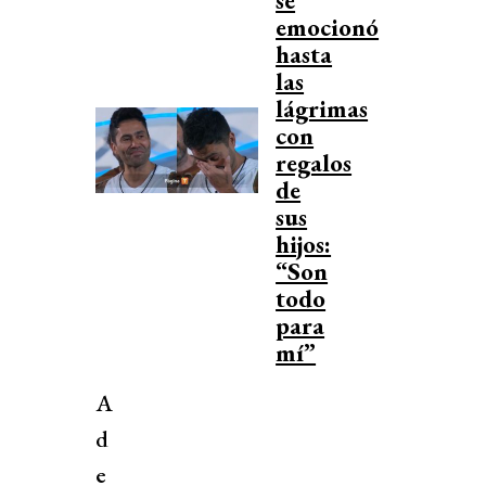
se
emocionó
hasta
las
lágrimas
con
regalos
de
sus
hijos:
“Son
todo
para
mí”
A
d
e