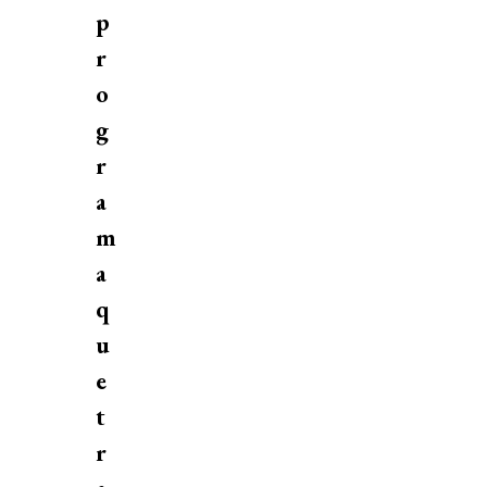
p
r
o
g
r
a
m
a
q
u
e
t
r