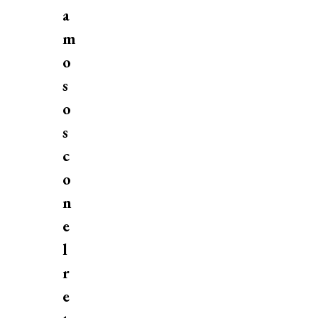
a
m
o
s
o
s
c
o
n
e
l
r
e