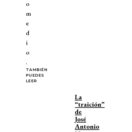
o
m
e
d
i
o
.
TAMBIÉN
PUEDES
LEER
La
“traición”
de
José
Antonio