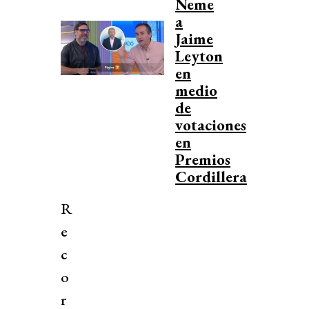
Neme
a
Jaime
Leyton
en
medio
de
votaciones
en
Premios
Cordillera
R
e
c
o
r