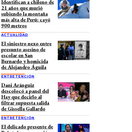
Identifican a chileno de
21 años que murió
subiendo la montaña
más alta de Perú: cayó
900 metros
ACTUALIDAD
El siniestro nexo entre
presunto asesino de
escolar en San
Bernardo y homicida
de Alejandro Águila
ENTRETENCIÓN
Dani Aránguiz
descolocó a panel del
Hay que decirlo al
filtrar supuesta salida
de Gissella Gallardo
ENTRETENCIÓN
El delicado presente de