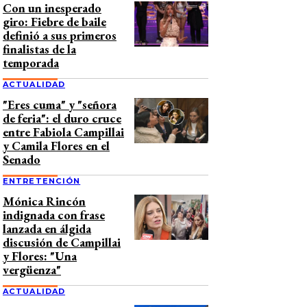
Con un inesperado
giro: Fiebre de baile
definió a sus primeros
finalistas de la
temporada
ACTUALIDAD
"Eres cuma" y "señora
de feria": el duro cruce
entre Fabiola Campillai
y Camila Flores en el
Senado
ENTRETENCIÓN
Mónica Rincón
indignada con frase
lanzada en álgida
discusión de Campillai
y Flores: "Una
vergüenza"
ACTUALIDAD