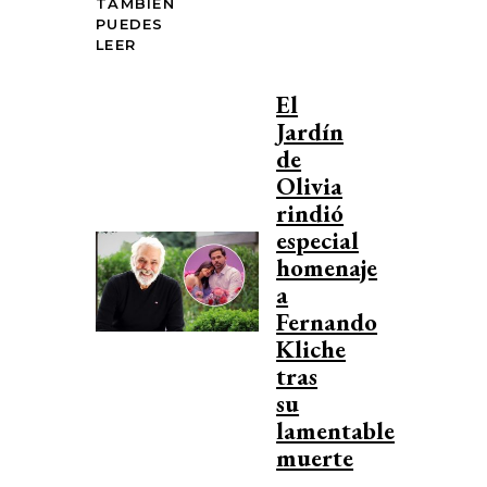
TAMBIÉN
PUEDES
LEER
El
Jardín
de
Olivia
rindió
especial
homenaje
a
Fernando
Kliche
tras
su
lamentable
muerte