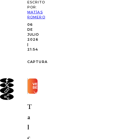
ESCRITO
POR:
MATÍAS
ROMERO
06
DE
JULIO
2026
|
21:54
CAPTURA
VER
RESUMEN
Resumen
automático
T
generado
con
a
Inteligencia
Artificial
l
Luis
c