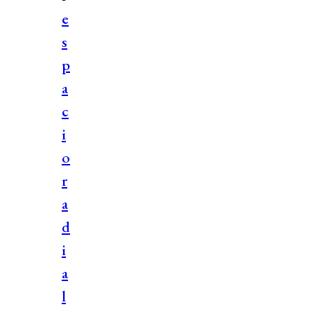
e
s
p
a
c
i
o
r
a
d
i
a
l