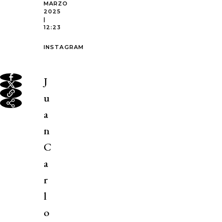
MARZO
2025
|
12:23
INSTAGRAM
J
u
a
n
C
a
r
l
o