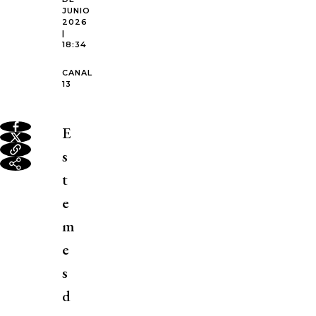
JUNIO
2026
|
18:34
CANAL
13
E
s
t
e
m
e
s
d