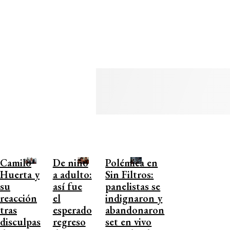
Camilo
De niño
Polémica en
Huerta y
a adulto:
Sin Filtros:
su
así fue
panelistas se
reacción
el
indignaron y
tras
esperado
abandonaron
disculpas
regreso
set en vivo