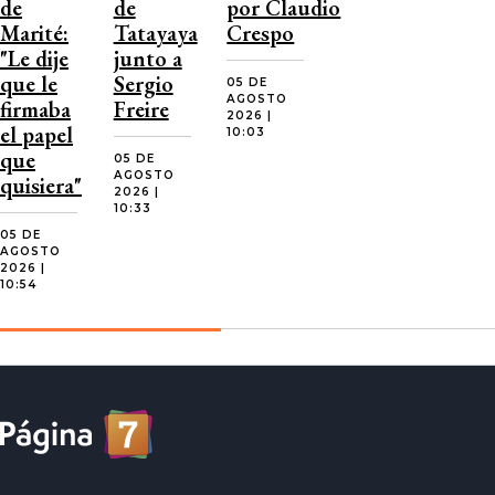
de
de
por Claudio
Marité:
Tatayaya
Crespo
"Le dije
junto a
que le
Sergio
05 DE
AGOSTO
firmaba
Freire
2026 |
el papel
10:03
que
05 DE
AGOSTO
quisiera"
2026 |
10:33
05 DE
AGOSTO
2026 |
10:54