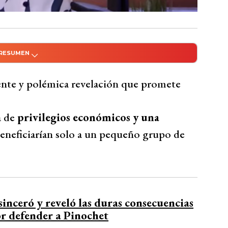
 RESUMEN
do con Inteligencia Artificial
ivilegios económicos y distribución desigual
nte y polémica revelación que promete
acusando beneficiar a pocos actores afines
esionales guardan silencio por miedo a
a de
privilegios económicos y una
 oportunidades para actores no alineados
eneficiarían solo a un pequeño grupo de
declaración que promete sacudir aún más al
ento entre los actores que no pueden
Bío Bío Comunicaciones
inceró y reveló las duras consecuencias
r defender a Pinochet