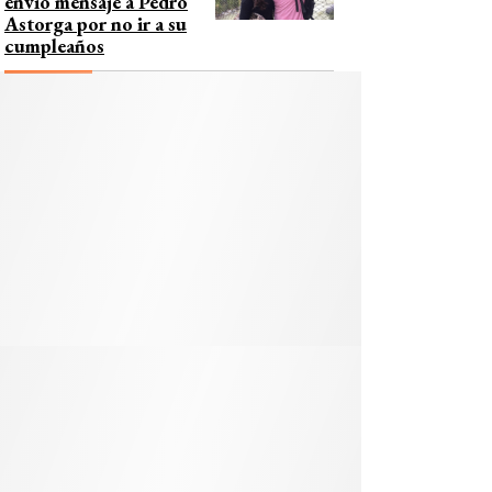
envió mensaje a Pedro
Astorga por no ir a su
cumpleaños