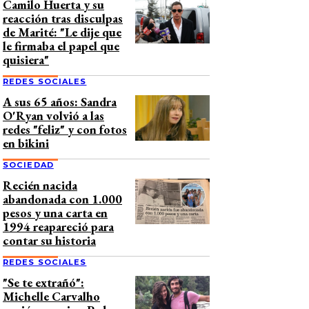
Camilo Huerta y su
reacción tras disculpas
de Marité: "Le dije que
le firmaba el papel que
quisiera"
REDES SOCIALES
A sus 65 años: Sandra
O'Ryan volvió a las
redes "feliz" y con fotos
en bikini
SOCIEDAD
Recién nacida
abandonada con 1.000
pesos y una carta en
1994 reapareció para
contar su historia
REDES SOCIALES
"Se te extrañó":
Michelle Carvalho