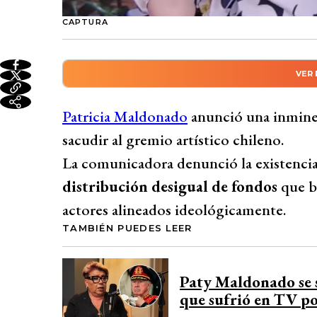
CAPTURA
VER
Resumen automático genera
Patricia Maldonado revelará supuestos pr
Patricia Maldonado
anunció una inmine
de fondos en el gremio artístico chileno, 
sacudir al gremio artístico chileno.
ideológicamente. Señala que muchos prof
La comunicadora denunció la existenci
represalias laborales y critica la falta de
distribución desigual de fondos
que b
políticamente. Adelanta una impactante 
actores alineados ideológicamente.
sector, generando controversia y descont
TAMBIÉN PUEDES LEER
expresarse abiertamente.
Desarrollado por 
Paty Maldonado se s
que sufrió en TV po