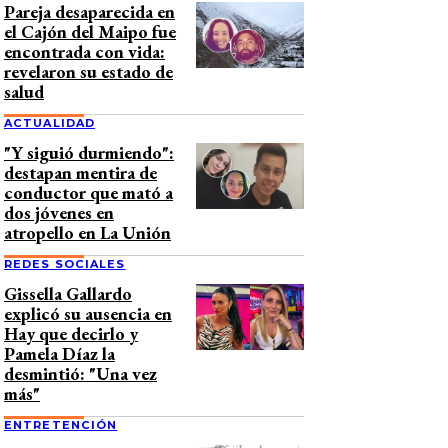
Pareja desaparecida en
el Cajón del Maipo fue
encontrada con vida:
revelaron su estado de
salud
ACTUALIDAD
"Y siguió durmiendo":
destapan mentira de
conductor que mató a
dos jóvenes en
atropello en La Unión
REDES SOCIALES
Gissella Gallardo
explicó su ausencia en
Hay que decirlo y
Pamela Díaz la
desmintió: "Una vez
más"
ENTRETENCIÓN