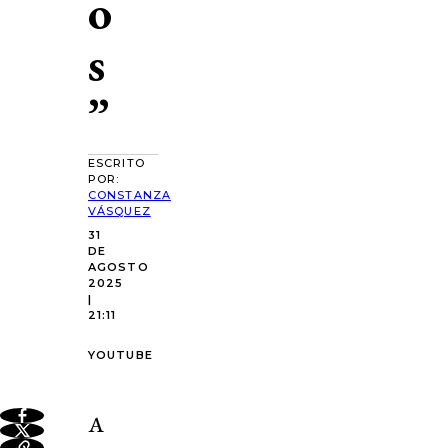
o
s
”
ESCRITO
POR:
CONSTANZA
VÁSQUEZ
31
DE
AGOSTO
2025
|
21:11
YOUTUBE
A