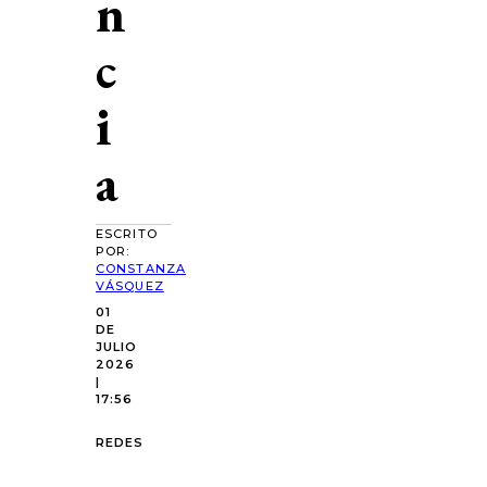
n
c
i
a
ESCRITO
POR:
CONSTANZA
VÁSQUEZ
01
DE
JULIO
2026
|
17:56
REDES