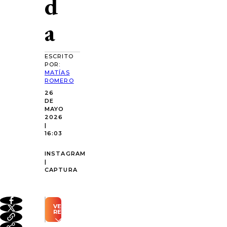
d
a
ESCRITO
POR:
MATÍAS
ROMERO
26
DE
MAYO
2026
|
16:03
INSTAGRAM
|
CAPTURA
VER
RESUMEN
Resumen