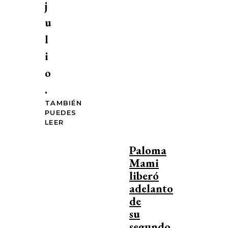
j
u
l
i
o
.
TAMBIÉN
PUEDES
LEER
Paloma
Mami
liberó
adelanto
de
su
segundo