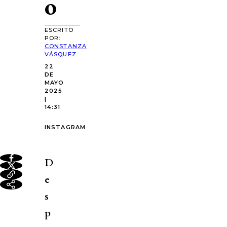
o
ESCRITO
POR:
CONSTANZA
VÁSQUEZ
22
DE
MAYO
2025
|
14:31
INSTAGRAM
D
e
s
p