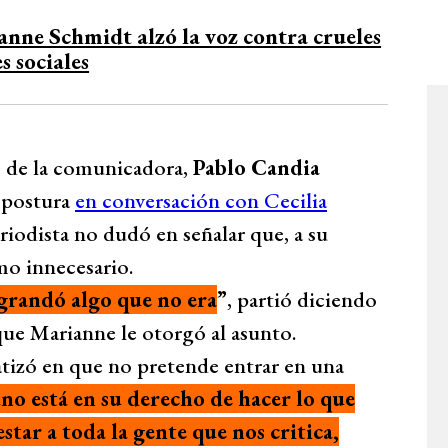
anne Schmidt alzó la voz contra crueles
s sociales
as de la comunicadora,
Pablo Candia
u postura
en conversación con Cecilia
eriodista no dudó en señalar que, a su
mo innecesario.
Agrandó algo que no era
”
, partió diciendo
ue Marianne le otorgó al asunto.
atizó en que no pretende entrar en una
no está en su derecho de hacer lo que
star a toda la gente que nos critica,