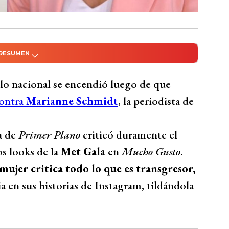
 RESUMEN
do con Inteligencia Artificial
el enfrentamiento entre Pablo Candia y
lo nacional se encendió luego de que
inga” de Mega. Candia criticó duramente a
contra
Marianne Schmidt
, la periodista de
s de la Met Gala en Mucho Gusto, llamándola
 fue contundente, advirtiendo sobre el
a de
Primer Plano
criticó duramente el
almente en adolescentes. Tras el revuelo,
 looks de la
Met Gala
en
Mucho Gusto
.
Bombastic, señalando que Schmidt llevó el
 mujer critica todo lo que es transgresor,
ndo en no entrar en una guerra de
a en sus historias de Instagram, tildándola
Bío Bío Comunicaciones