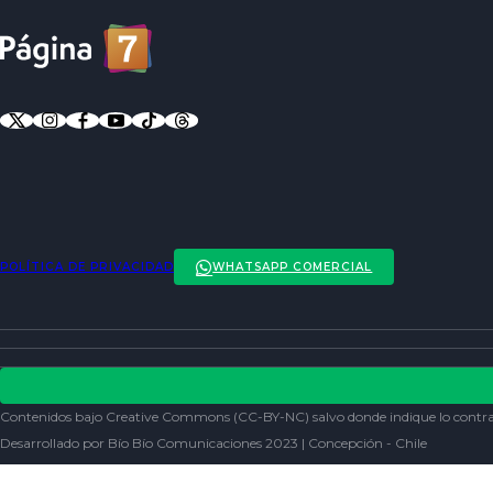
POLÍTICA DE PRIVACIDAD
WHATSAPP COMERCIAL
ENTREVISTAS
ACTUALIDAD
POLÍTICA DE PRIVACIDAD
ENTRETENCIÓN
REDES SOCIALES
Contenidos bajo Creative Commons (CC-BY-NC) salvo donde indique lo contra
SOCIEDAD
Desarrollado por Bío Bío Comunicaciones 2023 | Concepción - Chile