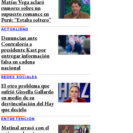
Matías Vega aclaró
rumores sobre un
supuesto romance en
Perú: “Estaba soltero”
ACTUALIDAD
Denuncian ante
Contraloría a
presidente Kast por
entregar información
falsa en cadena
nacional
REDES SOCIALES
El otro problema que
sufrió Gissella Gallardo
en medio de su
desvinculación del Hay
que decirlo
ENTRETENCIÓN
Matinal arrasó con el