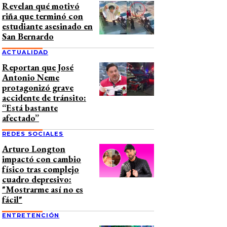
Revelan qué motivó
riña que terminó con
estudiante asesinado en
San Bernardo
ACTUALIDAD
Reportan que José
Antonio Neme
protagonizó grave
accidente de tránsito:
“Está bastante
afectado”
REDES SOCIALES
Arturo Longton
impactó con cambio
físico tras complejo
cuadro depresivo:
"Mostrarme así no es
fácil"
ENTRETENCIÓN