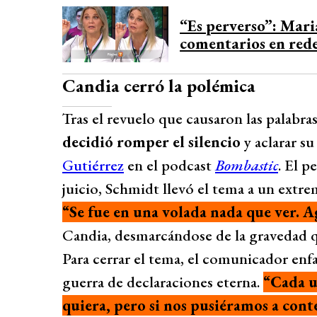
“Es perverso”: Mari
comentarios en rede
Candia cerró la polémica
Tras el revuelo que causaron las palabr
decidió romper el silencio
y aclarar s
Gutiérrez
en el podcast
Bombastic
. El p
juicio, Schmidt llevó el tema a un extre
“Se fue en una volada nada que ver. 
Candia, desmarcándose de la gravedad q
Para cerrar el tema, el comunicador enf
guerra de declaraciones eterna.
“Cada u
quiera, pero si nos pusiéramos a conte