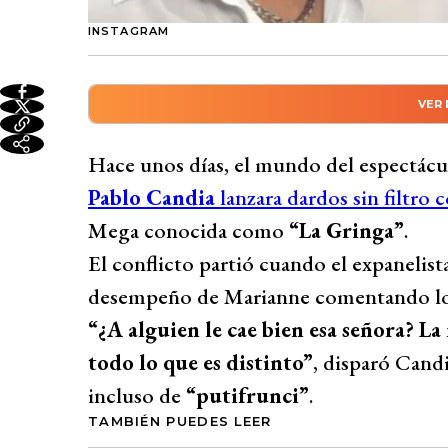
INSTAGRAM
VER
Resumen automático genera
El mundo del espectáculo se sacudió con 
Hace unos días, el mundo del espectácu
Marianne Schmidt, conocida como “La Gr
Pablo Candia
lanzara dardos sin filtro 
la periodista por su análisis de los look
Mega conocida como
“La Gringa”
.
“putifrunci”. La respuesta de “La Gringa”
El conflicto partió cuando el expanelist
impacto del odio en redes sociales, especi
desempeño de Marianne comentando los
Candia rompió el silencio en el podcast 
“¿A alguien le cae bien esa señora? La
tema a un extremo innecesario y enfatiza
todo lo que es distinto”
, disparó Candi
declaraciones interminable.
incluso de
“putifrunci”
.
Desarrollado por 
TAMBIÉN PUEDES LEER