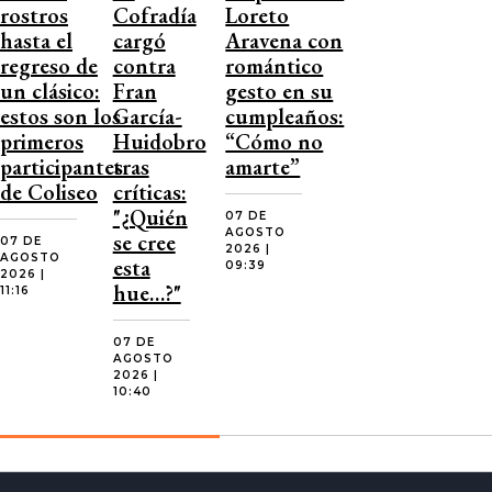
rostros
Cofradía
Loreto
hasta el
cargó
Aravena con
regreso de
contra
romántico
un clásico:
Fran
gesto en su
estos son los
García-
cumpleaños:
primeros
Huidobro
“Cómo no
participantes
tras
amarte”
de Coliseo
críticas:
"¿Quién
07 DE
AGOSTO
se cree
07 DE
2026 |
AGOSTO
esta
09:39
2026 |
hue…?"
11:16
07 DE
AGOSTO
2026 |
10:40