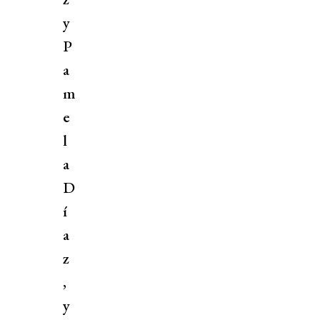
y
P
a
m
e
l
a
D
í
a
z
,
y