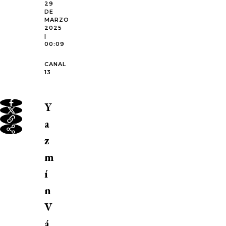
29
DE
MARZO
2025
|
00:09
CANAL
13
Y
a
z
m
í
n
V
á