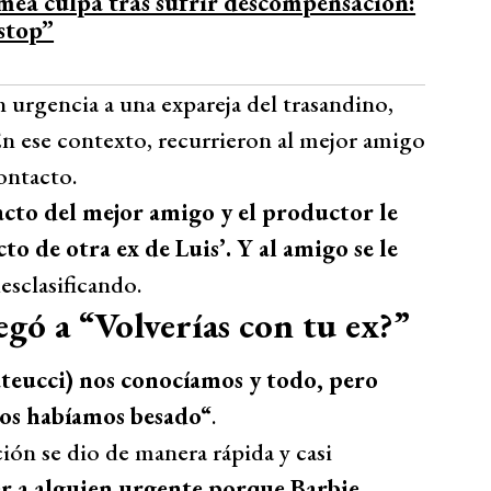
mea culpa tras sufrir descompensación:
Bío Bío Comunicaciones
stop”
 urgencia a una expareja del trasandino,
En ese contexto, recurrieron al mejor amigo
ontacto.
acto del mejor amigo y el productor le
to de otra ex de Luis’. Y al amigo se le
esclasificando.
egó a “Volverías con tu ex?”
eucci) nos conocíamos y todo, pero
os habíamos besado“
.
ción se dio de manera rápida y casi
er a alguien urgente porque Barbie