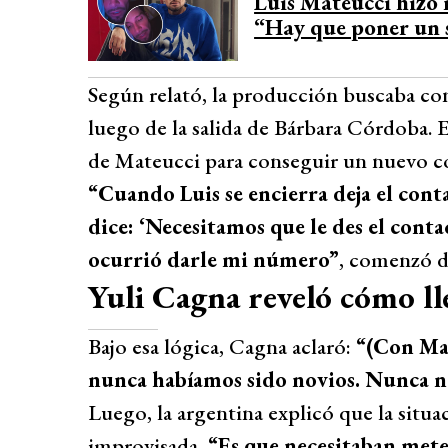
Luis Mateucci hizo 
Desarrollado por 
“Hay que poner un 
Según relató, la producción buscaba con
luego de la salida de Bárbara Córdoba. 
de Mateucci para conseguir un nuevo c
“Cuando Luis se encierra deja el cont
dice: ‘Necesitamos que le des el contac
ocurrió darle mi número”
, comenzó d
Yuli Cagna reveló cómo ll
Bajo esa lógica, Cagna aclaró:
“(Con Mat
nunca habíamos sido novios. Nunca n
Luego, la argentina explicó que la situa
improvisada
. “Es que necesitaban met