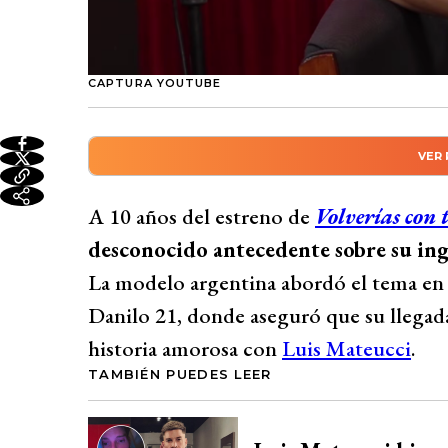
CAPTURA YOUTUBE
VER
Resumen automático genera
A 10 años del estreno de “Volverías con tu
A 10 años del estreno de
Volverías con 
“Juzgamos y nos fumamos” un dato descon
desconocido antecedente sobre su ingr
Cagna confesó que su llegada al programa
La modelo argentina abordó el tema en 
con Luis Mateucci, sino que fue una deci
Danilo 21, donde aseguró que su llegada
buscaba con urgencia a una expareja del t
historia amorosa con
Luis Mateucci
.
emocional real con Mateucci, la modelo ar
TAMBIÉN PUEDES LEER
Cagna también reveló que su incorporació
casting previo por parte de la producción