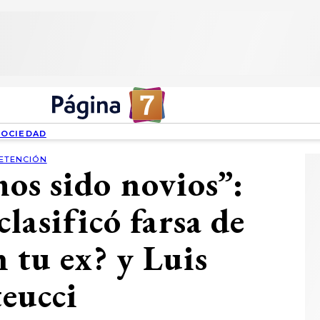
SOCIEDAD
ETENCIÓN
os sido novios”:
lasificó farsa de
n tu ex? y Luis
eucci