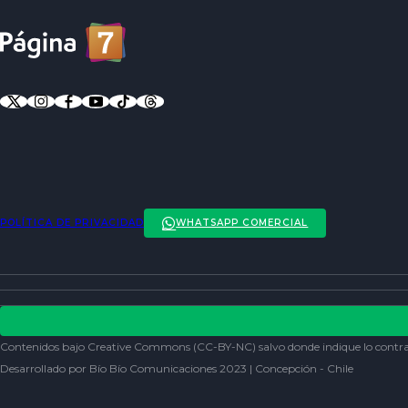
POLÍTICA DE PRIVACIDAD
WHATSAPP COMERCIAL
ENTREVISTAS
ACTUALIDAD
POLÍTICA DE PRIVACIDAD
ENTRETENCIÓN
REDES SOCIALES
Contenidos bajo Creative Commons (CC-BY-NC) salvo donde indique lo contra
SOCIEDAD
Desarrollado por Bío Bío Comunicaciones 2023 | Concepción - Chile