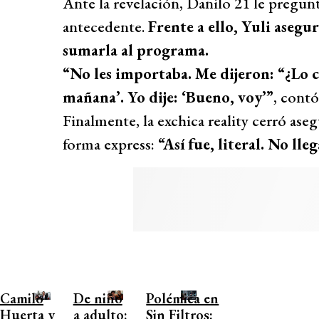
Ante la revelación, Danilo 21 le pregun
antecedente.
Frente a ello, Yuli asegu
sumarla al programa.
“No les importaba. Me dijeron: “¿Lo c
mañana’. Yo dije: ‘Bueno, voy’”
, contó
Finalmente, la exchica reality cerró as
forma express:
“Así fue, literal. No ll
Camilo
De niño
Polémica en
Huerta y
a adulto:
Sin Filtros: