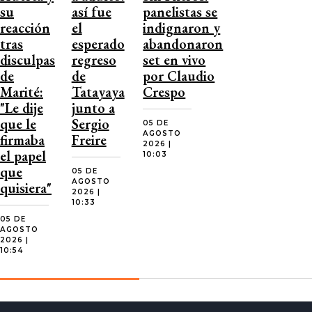
su
así fue
panelistas se
reacción
el
indignaron y
tras
esperado
abandonaron
disculpas
regreso
set en vivo
de
de
por Claudio
Marité:
Tatayaya
Crespo
"Le dije
junto a
que le
Sergio
05 DE
AGOSTO
firmaba
Freire
2026 |
el papel
10:03
que
05 DE
AGOSTO
quisiera"
2026 |
10:33
05 DE
AGOSTO
2026 |
10:54