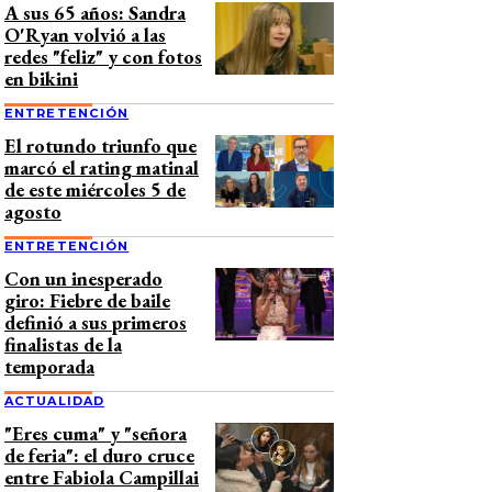
A sus 65 años: Sandra
O'Ryan volvió a las
redes "feliz" y con fotos
en bikini
ENTRETENCIÓN
El rotundo triunfo que
marcó el rating matinal
de este miércoles 5 de
agosto
ENTRETENCIÓN
Con un inesperado
giro: Fiebre de baile
definió a sus primeros
finalistas de la
temporada
ACTUALIDAD
"Eres cuma" y "señora
de feria": el duro cruce
entre Fabiola Campillai