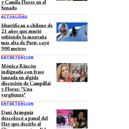
y Camila Flores en el
Senado
ACTUALIDAD
Identifican a chileno de
21 años que murió
subiendo la montaña
más alta de Perú: cayó
900 metros
ENTRETENCIÓN
Mónica Rincón
indignada con frase
lanzada en álgida
discusión de Campillai
y Flores: "Una
vergüenza"
ENTRETENCIÓN
Dani Aránguiz
descolocó a panel del
Hay que decirlo al