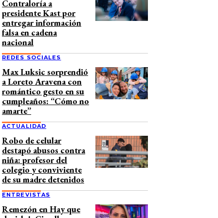
Contraloría a
presidente Kast por
entregar información
falsa en cadena
nacional
REDES SOCIALES
Max Luksic sorprendió
a Loreto Aravena con
romántico gesto en su
cumpleaños: “Cómo no
amarte”
ACTUALIDAD
Robo de celular
destapó abusos contra
niña: profesor del
colegio y conviviente
de su madre detenidos
ENTREVISTAS
Remezón en Hay que