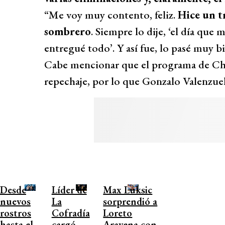
“Me voy muy contento, feliz.
Hice un t
sombrero
. Siempre lo dije, ‘el día que 
entregué todo’. Y así fue, lo pasé muy bi
Cabe mencionar que el programa de Chi
repechaje, por lo que Gonzalo Valenzuel
Desde
Líder de
Max Luksic
nuevos
La
sorprendió a
rostros
Cofradía
Loreto
hasta el
cargó
Aravena con