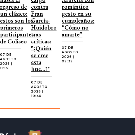
regreso de
contra
romántico
un clásico:
Fran
gesto en su
estos son los
García-
cumpleaños:
primeros
Huidobro
“Cómo no
participantes
tras
amarte”
de Coliseo
críticas:
"¿Quién
07 DE
AGOSTO
se cree
07 DE
2026 |
AGOSTO
esta
09:39
2026 |
hue…?"
11:16
07 DE
AGOSTO
2026 |
10:40