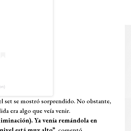
on)
el set se mostró sorprendido. No obstante,
ida era algo que veía venir.
eliminación). Ya venía remándola en
 nivel está muy alto”
, comentó.