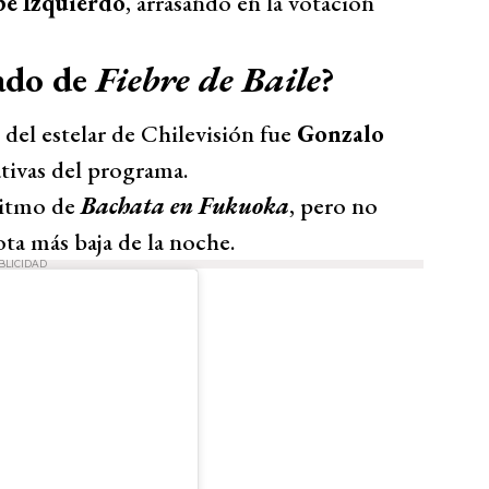
pe Izquierdo
, arrasando en la votación
nado de
Fiebre de Baile
?
 del estelar de Chilevisión fue
Gonzalo
ativas del programa.
 ritmo de
Bachata en Fukuoka
, pero no
ta más baja de la noche.
BLICIDAD