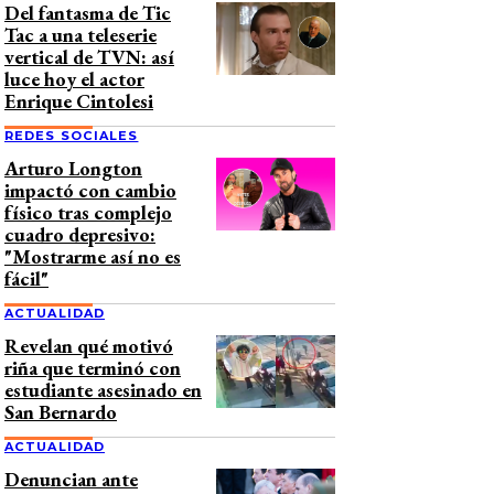
Del fantasma de Tic
Tac a una teleserie
vertical de TVN: así
luce hoy el actor
Enrique Cintolesi
REDES SOCIALES
Arturo Longton
impactó con cambio
físico tras complejo
cuadro depresivo:
"Mostrarme así no es
fácil"
ACTUALIDAD
Revelan qué motivó
riña que terminó con
estudiante asesinado en
San Bernardo
ACTUALIDAD
Denuncian ante