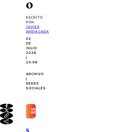
o
ESCRITO
POR:
JAVIER
ARRIAGADA
02
DE
JULIO
2026
|
20:06
ARCHIVO
|
REDES
SOCIALES
VER
RESUMEN
Resumen
automático
S
generado