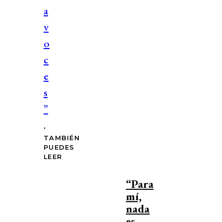
a
v
o
c
e
s
”
.
TAMBIÉN
PUEDES
LEER
“Para
mí,
nada
es