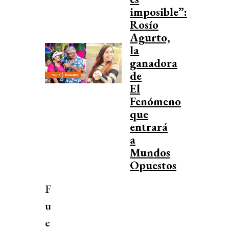
imposible”:
Rosío
Agurto,
la
ganadora
de
El
Fenómeno
que
entrará
a
Mundos
Opuestos
F
u
e