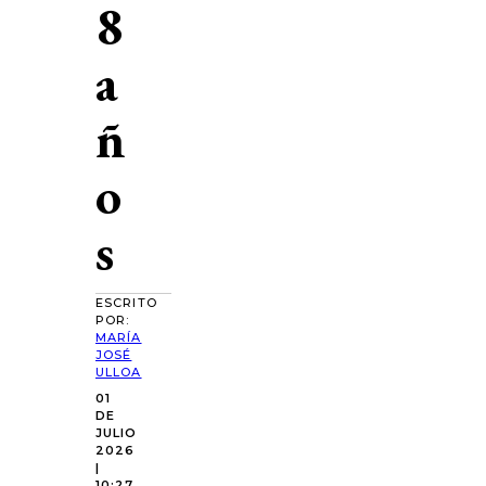
8
a
ñ
o
s
ESCRITO
POR:
MARÍA
JOSÉ
ULLOA
01
DE
JULIO
2026
|
10:27