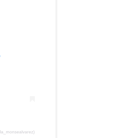
m
@la_monsealvarez)