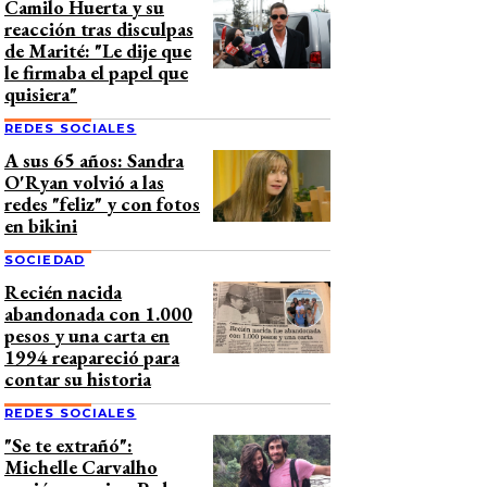
Camilo Huerta y su
reacción tras disculpas
de Marité: "Le dije que
le firmaba el papel que
quisiera"
REDES SOCIALES
A sus 65 años: Sandra
O'Ryan volvió a las
redes "feliz" y con fotos
en bikini
SOCIEDAD
Recién nacida
abandonada con 1.000
pesos y una carta en
1994 reapareció para
contar su historia
REDES SOCIALES
"Se te extrañó":
Michelle Carvalho