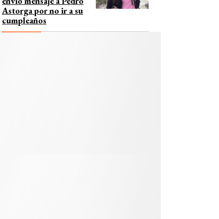
envió mensaje a Pedro
Astorga por no ir a su
cumpleaños