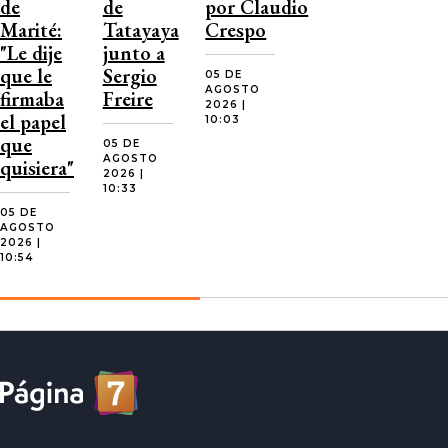
de
de
por Claudio
Marité:
Tatayaya
Crespo
"Le dije
junto a
que le
Sergio
05 DE
AGOSTO
firmaba
Freire
2026 |
el papel
10:03
que
05 DE
AGOSTO
quisiera"
2026 |
10:33
05 DE
AGOSTO
2026 |
10:54