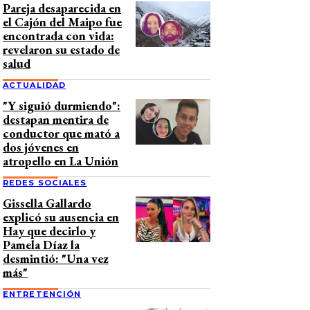
Pareja desaparecida en
el Cajón del Maipo fue
encontrada con vida:
revelaron su estado de
salud
ACTUALIDAD
"Y siguió durmiendo":
destapan mentira de
conductor que mató a
dos jóvenes en
atropello en La Unión
REDES SOCIALES
Gissella Gallardo
explicó su ausencia en
Hay que decirlo y
Pamela Díaz la
desmintió: "Una vez
más"
ENTRETENCIÓN