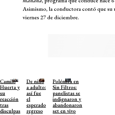
mañana
, programa que conduce hace 6 
Asimismo, la conductora contó que su ú
viernes 27 de diciembre.
Camilo
De niño
Polémica en
Huerta y
a adulto:
Sin Filtros:
su
así fue
panelistas se
reacción
el
indignaron y
tras
esperado
abandonaron
disculpas
regreso
set en vivo