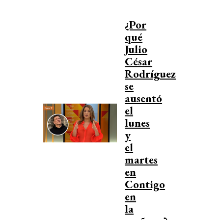
¿Por
qué
Julio
César
Rodríguez
se
ausentó
el
lunes
y
el
martes
en
Contigo
en
la