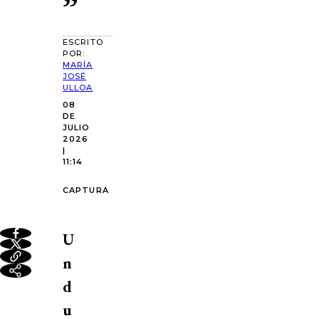
”
ESCRITO
POR:
MARÍA
JOSÉ
ULLOA
08
DE
JULIO
2026
|
11:14
CAPTURA
U
n
d
u