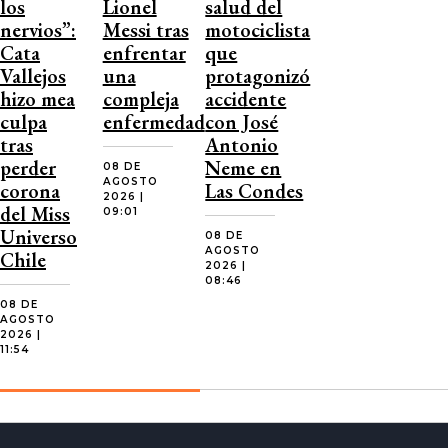
los
Lionel
salud del
nervios”:
Messi tras
motociclista
Cata
enfrentar
que
Vallejos
una
protagonizó
hizo mea
compleja
accidente
culpa
enfermedad
con José
tras
Antonio
perder
Neme en
08 DE
AGOSTO
corona
Las Condes
2026 |
del Miss
09:01
Universo
08 DE
AGOSTO
Chile
2026 |
08:46
08 DE
AGOSTO
2026 |
11:54