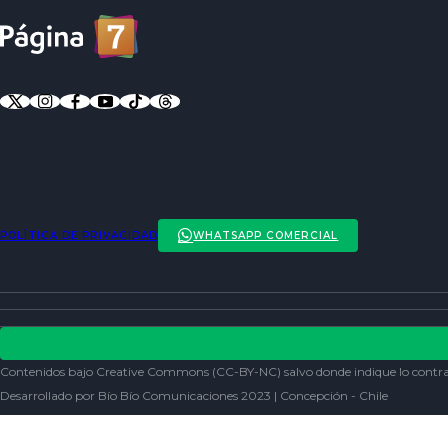
POLÍTICA DE PRIVACIDAD
WHATSAPP COMERCIAL
ENTREVISTAS
ACTUALIDAD
POLÍTICA DE PRIVACIDAD
ENTRETENCIÓN
REDES SOCIALES
Contenidos bajo Creative Commons (CC-BY-NC) salvo donde indique lo contra
SOCIEDAD
Desarrollado por Bío Bío Comunicaciones 2023 | Concepción - Chile