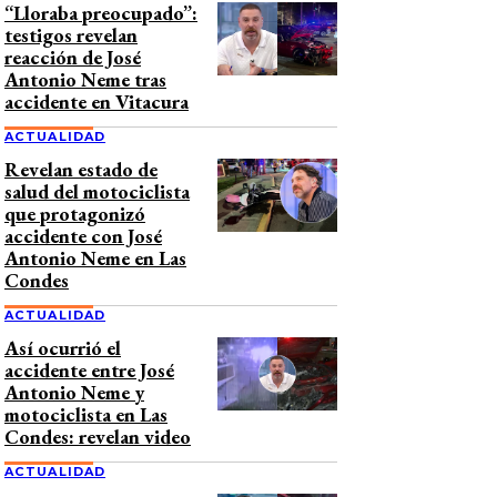
“Lloraba preocupado”:
testigos revelan
reacción de José
Antonio Neme tras
accidente en Vitacura
ACTUALIDAD
Revelan estado de
salud del motociclista
que protagonizó
accidente con José
Antonio Neme en Las
Condes
ACTUALIDAD
Así ocurrió el
accidente entre José
Antonio Neme y
motociclista en Las
Condes: revelan video
ACTUALIDAD