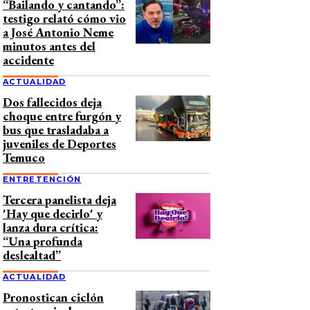
“Bailando y cantando”:
testigo relató cómo vio
a José Antonio Neme
minutos antes del
accidente
ACTUALIDAD
Dos fallecidos deja
choque entre furgón y
bus que trasladaba a
juveniles de Deportes
Temuco
ENTRETENCIÓN
Tercera panelista deja
'Hay que decirlo' y
lanza dura crítica:
“Una profunda
deslealtad”
ACTUALIDAD
Pronostican ciclón