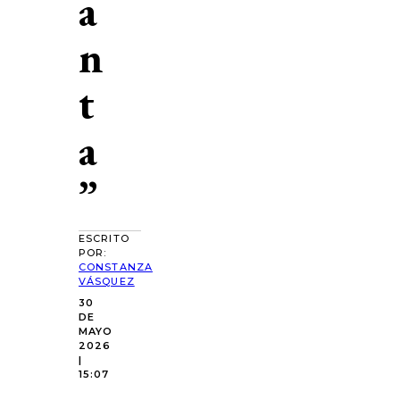
a
n
t
a
”
ESCRITO
POR:
CONSTANZA
VÁSQUEZ
30
DE
MAYO
2026
|
15:07