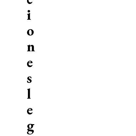
i
o
n
e
s
l
e
g