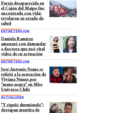
Pareja desaparecida en
el Cajón del Maipo fue
encontrada con vida:
revelaron su estado de
salud
ENTRETENCIÓN
Daniela Ramírez
amenazó con demandar
a doctora que usó viral
video de su actuación
ENTRETENCIÓN
José Antonio Neme se
refirió a la acusación de
Viviana Nunes por
"mano negra" en Miss
Universo Chile
ACTUALIDAD
"Y siguió durmiendo":
destapan mentira de