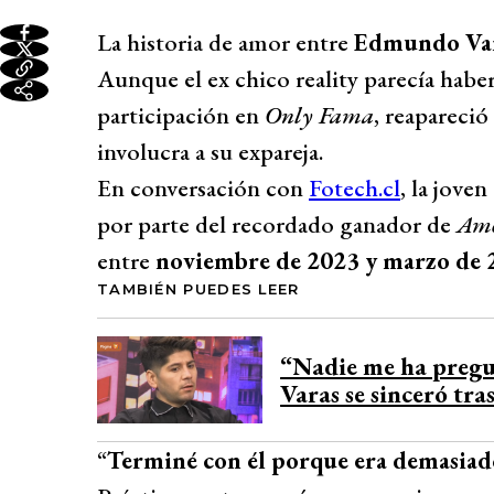
La historia de amor entre
Edmundo Va
Aunque el ex chico reality parecía habe
participación en
Only Fama
, reapareci
involucra a su expareja.
En conversación con
Fotech.cl
, la jove
por parte del recordado ganador de
Amo
entre
noviembre de 2023 y marzo de 
TAMBIÉN PUEDES LEER
“Nadie me ha preg
Varas se sinceró tra
“
Terminé con él porque era demasiado 