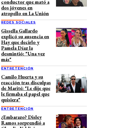
conductor que mató a
dos jóvenes en
atropello en La Unión
REDES SOCIALES
Gissella Gallardo
explicó su ausencia en
Hay que decirlo y
Pamela Díaz la
desmintió: "Una vez
más"
ENTRETENCIÓN
Camilo Huerta y su
reacción tras disculpas
de Marité: "Le dije que
le firmaba el papel que
quisiera"
ENTRETENCIÓN
¿Embarazo? Disley
Ramos sorprendió a