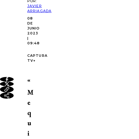
POR:
JAVIER
ARRIAGADA
08
DE
JUNIO
2023
|
09:48
CAPTURA
TV+
“
M
e
q
u
i