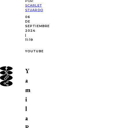
POR:
SCARLET
STUARDO
06
DE
SEPTIEMBRE
2024
|
11:19
YOUTUBE
Y
a
m
i
l
a
R