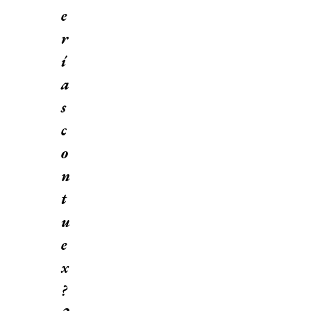
e
r
í
a
s
c
o
n
t
u
e
x
?