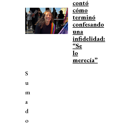
contó
cómo
terminó
confesando
una
infidelidad:
“Se
lo
merecía”
S
u
m
a
d
o