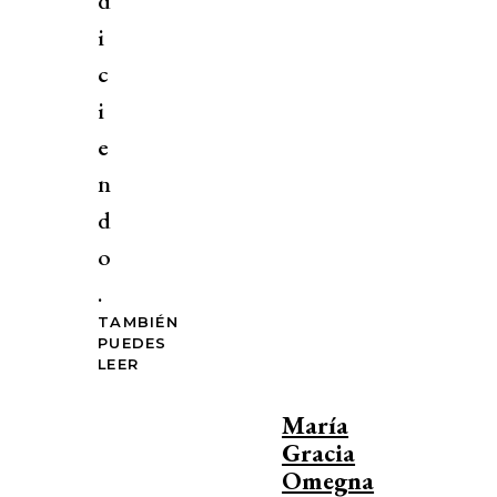
d
i
c
i
e
n
d
o
.
TAMBIÉN
PUEDES
LEER
María
Gracia
Omegna