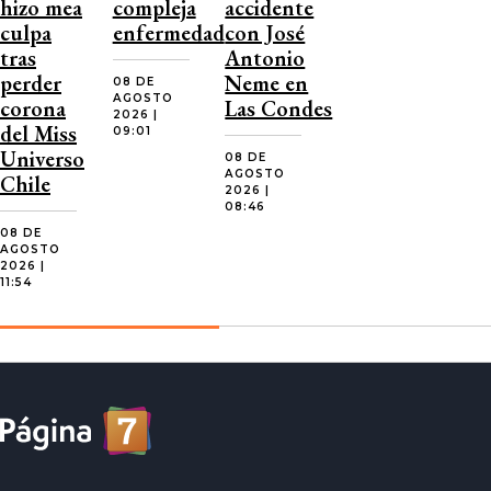
hizo mea
compleja
accidente
culpa
enfermedad
con José
tras
Antonio
perder
Neme en
08 DE
AGOSTO
corona
Las Condes
2026 |
del Miss
09:01
Universo
08 DE
AGOSTO
Chile
2026 |
08:46
08 DE
AGOSTO
2026 |
11:54