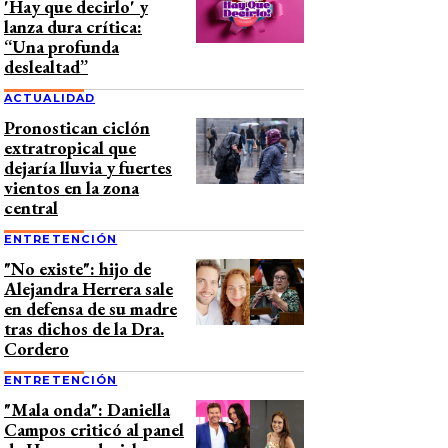
'Hay que decirlo' y
lanza dura crítica:
“Una profunda
deslealtad”
ACTUALIDAD
Pronostican ciclón
extratropical que
dejaría lluvia y fuertes
vientos en la zona
central
ENTRETENCIÓN
"No existe": hijo de
Alejandra Herrera sale
en defensa de su madre
tras dichos de la Dra.
Cordero
ENTRETENCIÓN
"Mala onda": Daniella
Campos criticó al panel