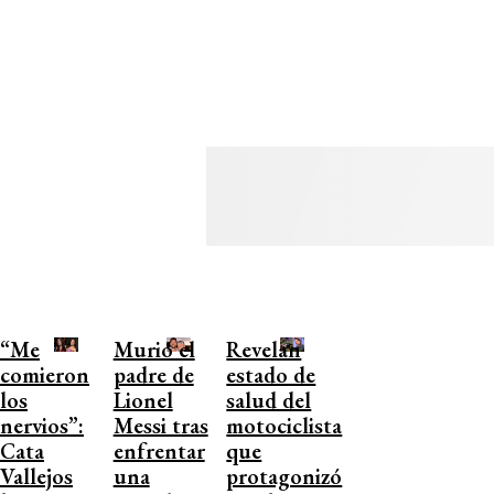
“Me
Murió el
Revelan
comieron
padre de
estado de
los
Lionel
salud del
nervios”:
Messi tras
motociclista
Cata
enfrentar
que
Vallejos
una
protagonizó