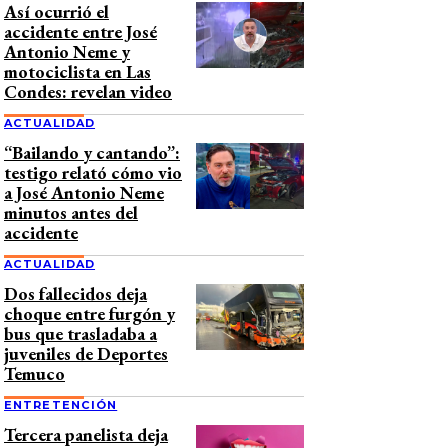
Así ocurrió el
accidente entre José
Antonio Neme y
motociclista en Las
Condes: revelan video
ACTUALIDAD
“Bailando y cantando”:
testigo relató cómo vio
a José Antonio Neme
minutos antes del
accidente
ACTUALIDAD
Dos fallecidos deja
choque entre furgón y
bus que trasladaba a
juveniles de Deportes
Temuco
ENTRETENCIÓN
Tercera panelista deja