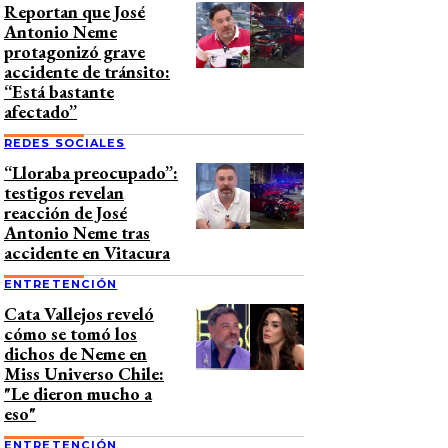
Reportan que José
Antonio Neme
protagonizó grave
accidente de tránsito:
“Está bastante
afectado”
REDES SOCIALES
“Lloraba preocupado”:
testigos revelan
reacción de José
Antonio Neme tras
accidente en Vitacura
ENTRETENCIÓN
Cata Vallejos reveló
cómo se tomó los
dichos de Neme en
Miss Universo Chile:
"Le dieron mucho a
eso"
ENTRETENCIÓN