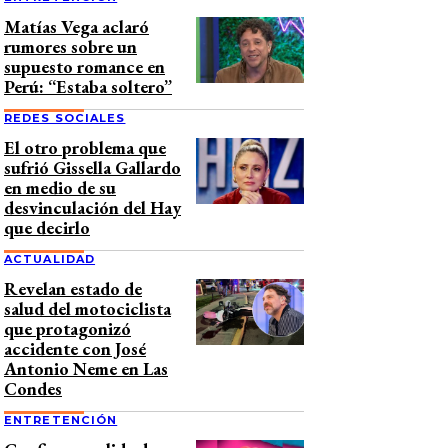
Matías Vega aclaró
rumores sobre un
supuesto romance en
Perú: “Estaba soltero”
REDES SOCIALES
El otro problema que
sufrió Gissella Gallardo
en medio de su
desvinculación del Hay
que decirlo
ACTUALIDAD
Revelan estado de
salud del motociclista
que protagonizó
accidente con José
Antonio Neme en Las
Condes
ENTRETENCIÓN