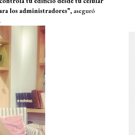
controla tu edificio desde tu celular’
ara los administradores”,
aseguró
.