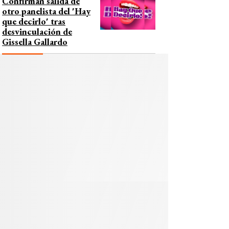
Confirman salida de
otro panelista del 'Hay
que decirlo' tras
desvinculación de
Gissella Gallardo