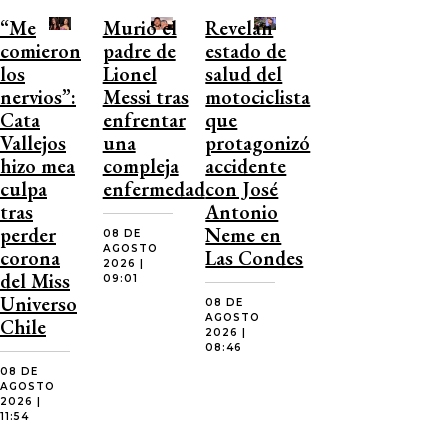
“Me
Murió el
Revelan
comieron
padre de
estado de
los
Lionel
salud del
nervios”:
Messi tras
motociclista
Cata
enfrentar
que
Vallejos
una
protagonizó
hizo mea
compleja
accidente
culpa
enfermedad
con José
tras
Antonio
perder
Neme en
08 DE
AGOSTO
corona
Las Condes
2026 |
del Miss
09:01
Universo
08 DE
AGOSTO
Chile
2026 |
08:46
08 DE
AGOSTO
2026 |
11:54