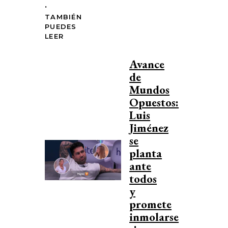
.
TAMBIÉN
PUEDES
LEER
Avance
de
Mundos
Opuestos:
Luis
Jiménez
se
planta
ante
todos
y
promete
inmolarse