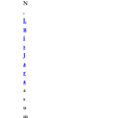
N
,
L
u
i
s
J
a
r
a
a
s
u
m