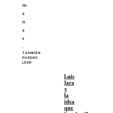
m
a
n
a
s
.
TAMBIÉN
PUEDES
LEER
Luis
Jara
y
la
idea
que