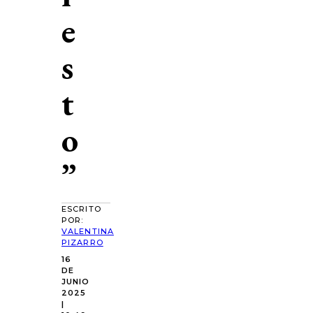
e
s
t
o
”
ESCRITO
POR:
VALENTINA
PIZARRO
16
DE
JUNIO
2025
|