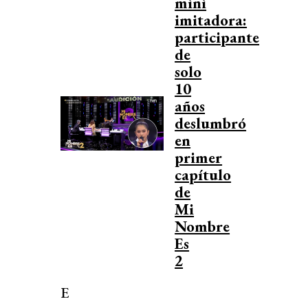
mini
imitadora:
participante
de
solo
10
años
deslumbró
en
primer
capítulo
de
Mi
Nombre
Es
2
E