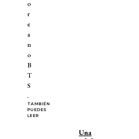
o
r
e
a
n
o
B
T
S
.
TAMBIÉN
PUEDES
LEER
Una