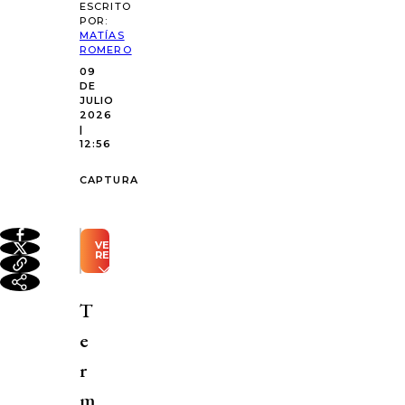
ESCRITO
POR:
MATÍAS
ROMERO
09
DE
JULIO
2026
|
12:56
CAPTURA
VER
RESUMEN
Resumen
automático
T
generado
con
e
Inteligencia
Artificial
r
En
m