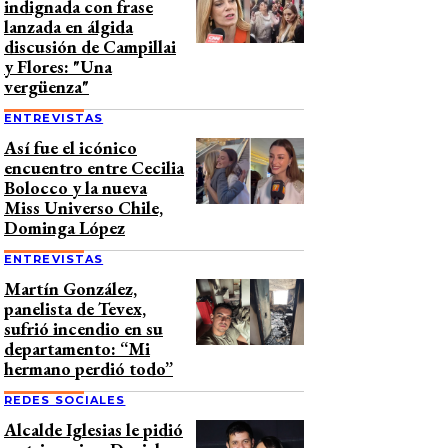
indignada con frase
lanzada en álgida
discusión de Campillai
y Flores: "Una
vergüenza"
ENTREVISTAS
Así fue el icónico
encuentro entre Cecilia
Bolocco y la nueva
Miss Universo Chile,
Dominga López
ENTREVISTAS
Martín González,
panelista de Tevex,
sufrió incendio en su
departamento: “Mi
hermano perdió todo”
REDES SOCIALES
Alcalde Iglesias le pidió