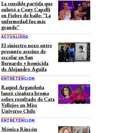
La sensible partida que
enlutó a Cony Capelli
en Fiebre de baile: “La
enfermedad fue más
grande”
ACTUALIDAD
El siniestro nexo entre
presunto asesino de
escolar en San
Bernardo y homicida
de Alejandro Águila
ENTRETENCIÓN
Raquel Argandoña
lanzó cizañera broma
sobre resultado de Cata
Vellejos en Miss
Universo Chile
ENTRETENCIÓN
Mónica Rincón