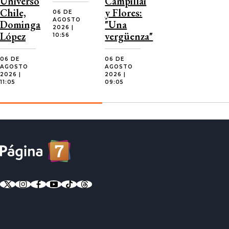
Universo
Campillai
Chile,
y Flores:
06 DE
AGOSTO
Dominga
"Una
2026 |
López
vergüenza"
10:56
06 DE
06 DE
AGOSTO
AGOSTO
2026 |
2026 |
11:05
09:05