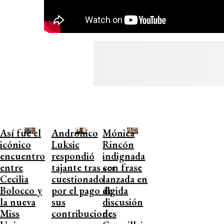
Así fue el
Andrónico
Mónica
icónico
Luksic
Rincón
encuentro
respondió
indignada
entre
tajante tras ser
con frase
Cecilia
cuestionado
lanzada en
Bolocco y
por el pago de
álgida
la nueva
sus
discusión
Miss
contribuciones
de