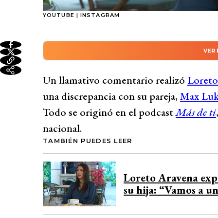
YOUTUBE | INSTAGRAM
VER
Resumen automático genera
La actriz Loreto Aravena reveló en el podc
Un llamativo comentario realizó
Loreto
súper fuertes” con su pareja, el alcalde M
una discrepancia con su pareja,
Max Luk
gobierno y sus ajustes. Aravena expresó s
Todo se originó en el podcast
Más de ti
ayudas sociales y mencionó que Luksic se
nacional.
A pesar de estas discrepancias, la pareja 
TAMBIÉN PUEDES LEER
conocieron en Canal 13 en 2017, formando
Desarrollado por 
Loreto Aravena expu
su hija: “Vamos a un