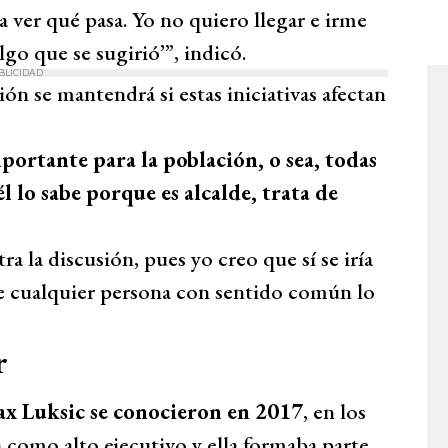
 ver qué pasa. Yo no quiero llegar e irme
lgo que se sugirió’”, indicó.
BLICIDAD
n se mantendrá si estas iniciativas afectan
mportante para la población, o sea, todas
l lo sabe porque es alcalde, trata de
a la discusión, pues yo creo que sí se iría
e cualquier persona con sentido común lo
r
ax Luksic se conocieron en 2017
, en los
a como alto ejecutivo y ella formaba parte