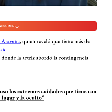
 RESUMEN
do con Inteligencia Artificial
ast Más de ti que tiene “diferencias políticas
 Aravena
, quien reveló que tiene más de
ax Luksic, debido a sus posturas respecto al
sic
.
u preocupación por posibles recortes en
, donde la actriz abordó la contingencia
 muestra más cauteloso ante estas medidas.
mantiene una sólida relación desde que se
 una familia junto a su hija Ema.
Bío Bío Comunicaciones
so los extremos cuidados que tiene con
 lugar y la oculto”