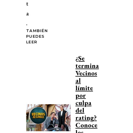
t
a
.
TAMBIÉN
PUEDES
LEER
¿Se
termina
Vecinos
al
límite
por
culpa
del
rating?
Conoce
los