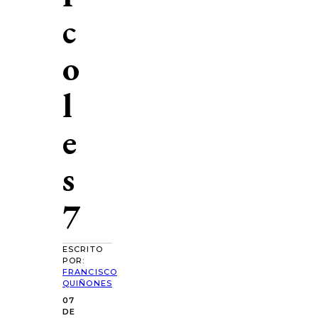
c
o
l
e
s
7
ESCRITO
POR:
FRANCISCO
QUIÑONES
07
DE