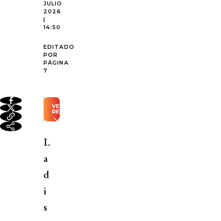
JULIO
2026
|
14:50
EDITADO
POR
PÁGINA
7
VER
RESUMEN
Resumen
automático
L
generado
con
a
Inteligencia
Artificial
d
Mucho
i
Gusto
s
lidera