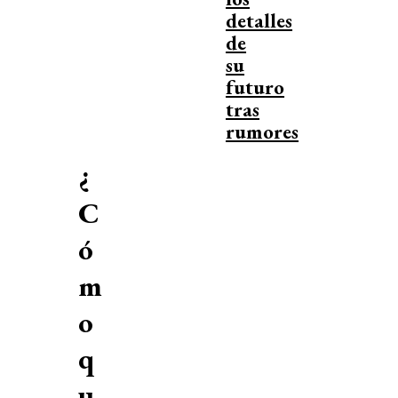
detalles
de
su
futuro
tras
rumores
¿
C
ó
m
o
q
u