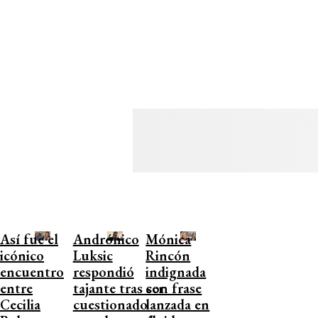
Así fue el
Andrónico
Mónica
icónico
Luksic
Rincón
encuentro
respondió
indignada
entre
tajante tras ser
con frase
Cecilia
cuestionado
lanzada en