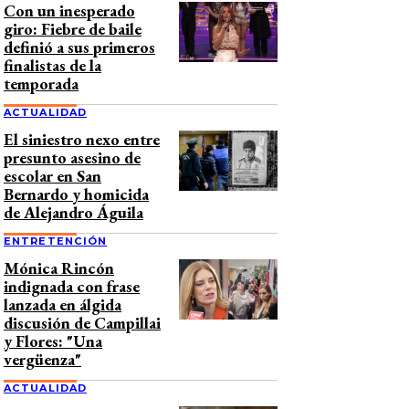
Con un inesperado
giro: Fiebre de baile
definió a sus primeros
finalistas de la
temporada
ACTUALIDAD
El siniestro nexo entre
presunto asesino de
escolar en San
Bernardo y homicida
de Alejandro Águila
ENTRETENCIÓN
Mónica Rincón
indignada con frase
lanzada en álgida
discusión de Campillai
y Flores: "Una
vergüenza"
ACTUALIDAD