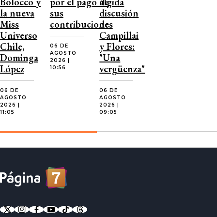
Bolocco y
por el pago de
álgida
la nueva
sus
discusión
Miss
contribuciones
de
Universo
Campillai
Chile,
y Flores:
06 DE
AGOSTO
Dominga
"Una
2026 |
López
vergüenza"
10:56
06 DE
06 DE
AGOSTO
AGOSTO
2026 |
2026 |
11:05
09:05