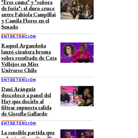
"Eres cuma" y "señora
de feria": el duro cruce
entre Fabiola Campillai
y Camila Flores en el
Senado
ENTRETENCIÓN
Raquel Argandoña
lanzó cizañera broma
sobre resultado de Cata
Vellejos en Miss
Universo Chile
ENTRETENCIÓN
Dani Aránguiz
descolocó a panel del
Hay que decirlo al
filtrar supuesta salida
de Gissella Gallardo
ENTRETENCIÓN
La sensible partida que