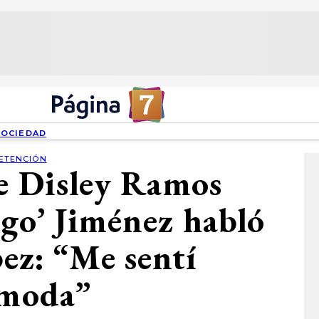
SOCIEDAD
ETENCIÓN
de Disley Ramos
go’ Jiménez habló
ez: “Me sentí
ómoda”