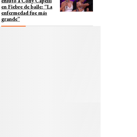
enlutó a Cony Capelli
en Fiebre de baile: “La
enfermedad fue más
grande”