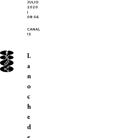
JULIO
2020
|
08:56
CANAL
13
L
a
n
o
c
h
e
d
e