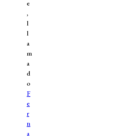
e
,
l
l
a
m
a
d
o
F
e
r
n
a