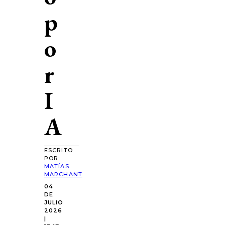
p
o
r
I
A
ESCRITO
POR:
MATÍAS
MARCHANT
04
DE
JULIO
2026
|