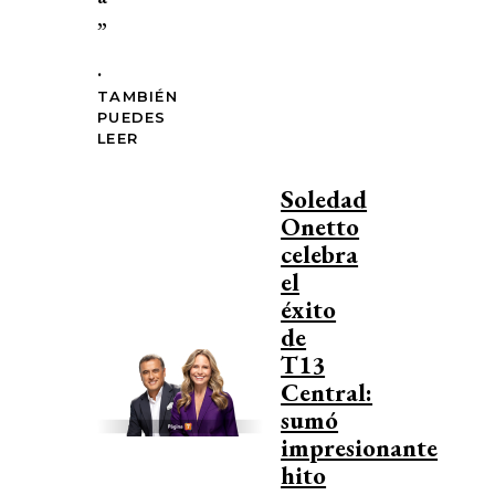
”
.
TAMBIÉN
PUEDES
LEER
Soledad
Onetto
celebra
el
éxito
de
T13
Central:
sumó
impresionante
hito