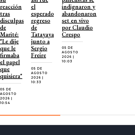
reacción
el
indignaron y
tras
esperado
abandonaron
disculpas
regreso
set en vivo
de
de
por Claudio
Marité:
Tatayaya
Crespo
"Le dije
junto a
que le
Sergio
05 DE
AGOSTO
firmaba
Freire
2026 |
el papel
10:03
que
05 DE
AGOSTO
quisiera"
2026 |
10:33
05 DE
AGOSTO
2026 |
10:54