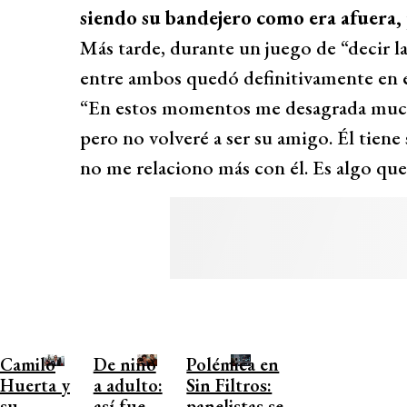
siendo su bandejero como era afuera, p
Más tarde, durante un juego de “decir la
entre ambos quedó definitivamente en e
“En estos momentos me desagrada much
pero no volveré a ser su amigo. Él tiene 
no me relaciono más con él. Es algo que 
Camilo
De niño
Polémica en
Huerta y
a adulto:
Sin Filtros:
su
así fue
panelistas se