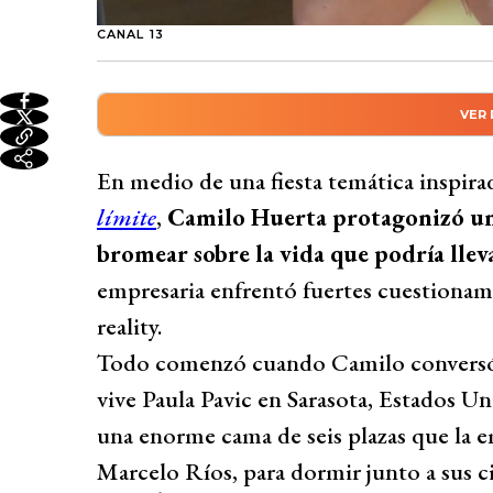
CANAL 13
VER
Resumen automático genera
Camilo Huerta protagoniza divertida broma
En medio de una fiesta temática inspira
bromean sobre vida con Paula Pavic y su e
límite
,
Camilo Huerta protagonizó un
enfrenta cuestionamientos por supuesta a
bromear sobre la vida que podría lleva
Joche Bibbó cierra puerta a reconciliació
empresaria enfrentó fuertes cuestionami
reflexiona sobre pasado con alcohol y dro
reality.
desencuentros.
Todo comenzó cuando Camilo conversó 
Desarrollado por 
vive Paula Pavic en Sarasota, Estados U
una enorme cama de seis plazas que la 
Marcelo Ríos, para dormir junto a sus ci