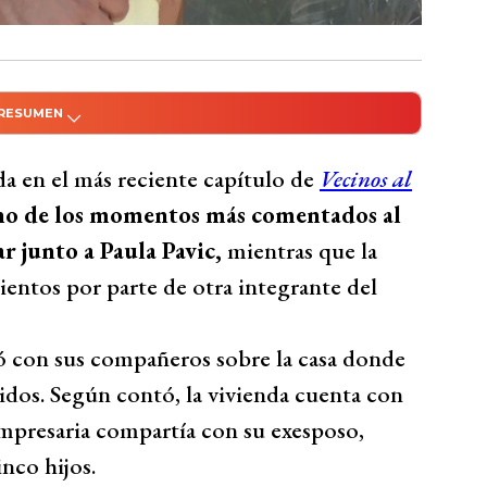
 RESUMEN
do con Inteligencia Artificial
 en fiesta temática de Vecinos al límite,
da en el más reciente capítulo de
Vecinos al
norme cama de seis plazas. Paula Pavic
o de los momentos más comentados al
ctitud cizañera, cruce tenso con Carolina.
r junto a Paula Pavic,
mientras que la
n con Pastorino tras fuerte discusión,
entos por parte de otra integrante del
gas, descarta retomar amistad tras
con sus compañeros sobre la casa donde
Bío Bío Comunicaciones
nidos. Según contó, la vivienda cuenta con
empresaria compartía con su exesposo,
nco hijos.