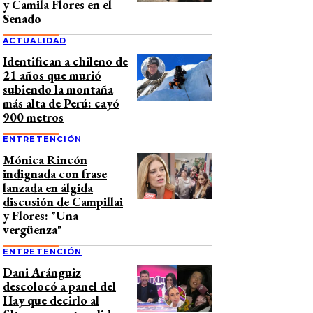
y Camila Flores en el
Senado
ACTUALIDAD
Identifican a chileno de
21 años que murió
subiendo la montaña
más alta de Perú: cayó
900 metros
ENTRETENCIÓN
Mónica Rincón
indignada con frase
lanzada en álgida
discusión de Campillai
y Flores: "Una
vergüenza"
ENTRETENCIÓN
Dani Aránguiz
descolocó a panel del
Hay que decirlo al