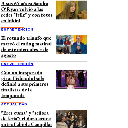
A sus 65 años: Sandra
O'Ryan volvió a las
redes "feliz" y con fotos
en bikini
ENTRETENCIÓN
El rotundo triunfo que
marcó el rating matinal
de este miércoles 5 de
agosto
ENTRETENCIÓN
Con un inesperado
giro: Fiebre de baile
definió a sus primeros
finalistas de la
temporada
ACTUALIDAD
"Eres cuma" y "señora
de feria": el duro cruce
entre Fabiola Campillai