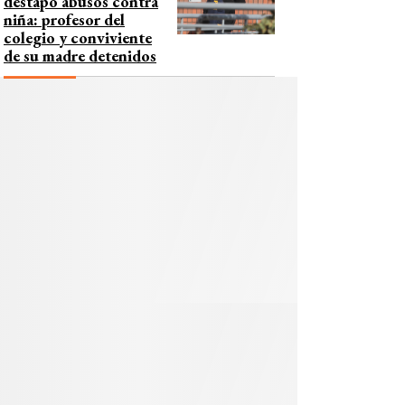
destapó abusos contra
niña: profesor del
colegio y conviviente
de su madre detenidos