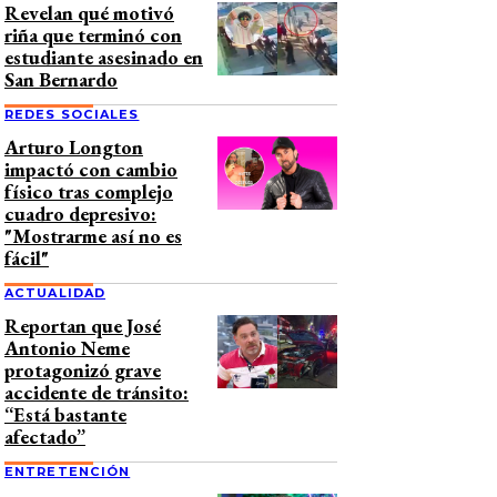
Revelan qué motivó
riña que terminó con
estudiante asesinado en
San Bernardo
REDES SOCIALES
Arturo Longton
impactó con cambio
físico tras complejo
cuadro depresivo:
"Mostrarme así no es
fácil"
ACTUALIDAD
Reportan que José
Antonio Neme
protagonizó grave
accidente de tránsito:
“Está bastante
afectado”
ENTRETENCIÓN