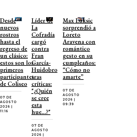
Desde
Líder de
Max Luksic
nuevos
La
sorprendió a
rostros
Cofradía
Loreto
hasta el
cargó
Aravena con
regreso de
contra
romántico
un clásico:
Fran
gesto en su
estos son los
García-
cumpleaños:
primeros
Huidobro
“Cómo no
participantes
tras
amarte”
de Coliseo
críticas:
"¿Quién
07 DE
AGOSTO
se cree
07 DE
2026 |
AGOSTO
esta
09:39
2026 |
hue…?"
11:16
07 DE
AGOSTO
2026 |