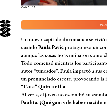
CANAL 13
VER
Resumen automático genera
En el reality Vecinos al límite, Paula P
Un nuevo capítulo de romance se vivió e
Camilo Huerta durante una fiesta temáti
cuando
Paula Pavic
protagonizó un c
reacciones entre sus compañeros. A pesar 
aunque las cosas no terminaron como él
Paula se mantuvo cautelosa y explicó sus
Todo comenzó mientras los participantes
confesó estar completamente cautivado p
autos “tuneados”. Paula impactó a sus c
pruebas físicas como factor clave en su at
un pronunciado escote, provocando la 
Desarrollado por 
“Cote” Quintanilla
.
Al verla, el joven no escondió su asom
Paulita. ¡Qué ganas de haber nacido 