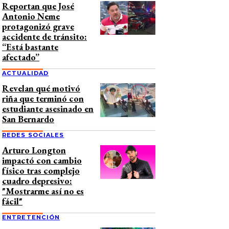
Reportan que José
Antonio Neme
protagonizó grave
accidente de tránsito:
“Está bastante
afectado”
ACTUALIDAD
Revelan qué motivó
riña que terminó con
estudiante asesinado en
San Bernardo
REDES SOCIALES
Arturo Longton
impactó con cambio
físico tras complejo
cuadro depresivo:
"Mostrarme así no es
fácil"
ENTRETENCIÓN