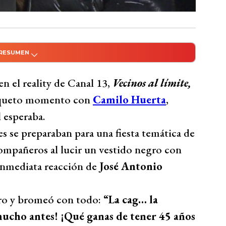
 RESUMEN
do con Inteligencia Artificial
avic sorprendió con un coqueto momento con
n el reality de Canal 13,
Vecinos al límite,
ca de autos “tuneados”, provocando
oqueto momento con
Camilo Huerta
,
del intento fallido de un beso de Huerta,
 esperaba.
 motivos amorosos. Mientras tanto, Huerta
 se preparaban para una fiesta temática de
or Pavic, destacando su rendimiento en
ompañeros al lucir un vestido negro con
racción.
inmediata reacción de
José Antonio
Bío Bío Comunicaciones
bro y bromeó con todo:
“La cag… la
mucho antes! ¡Qué ganas de tener 45 años