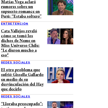
Matías Vega aclaró
rumores sobre un
supuesto romance en
Perú: “Estaba soltero”
ENTRETENCIÓN
Cata Vallejos reveló
cómo se tomó los
dichos de Neme en
Miss Universo Chile:
"Le dieron mucho a
eso"
REDES SOCIALES
El otro problema que
sufrió Gissella Gallardo
en medio de su
desvinculación del Hay
que decirlo
REDES SOCIALES
“Lloraba preocupado”: